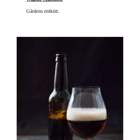
Gårdens nötkött.