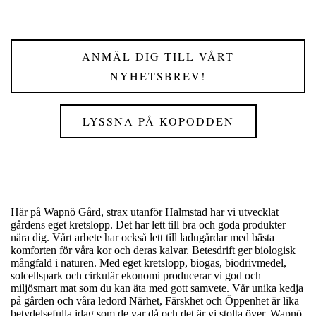
ANMÄL DIG TILL VÅRT
NYHETSBREV!
LYSSNA PÅ KOPODDEN
Här på Wapnö Gård, strax utanför Halmstad har vi utvecklat
gårdens eget kretslopp. Det har lett till bra och goda produkter
nära dig. Vårt arbete har också lett till ladugårdar med bästa
komforten för våra kor och deras kalvar. Betesdrift ger biologisk
mångfald i naturen. Med eget kretslopp, biogas, biodrivmedel,
solcellspark och cirkulär ekonomi producerar vi god och
miljösmart mat som du kan äta med gott samvete.
Vår unika kedja
på gården och våra ledord Närhet, Färskhet och Öppenhet är lika
betydelsefulla idag som de var då och det är vi stolta över.
Wapnö