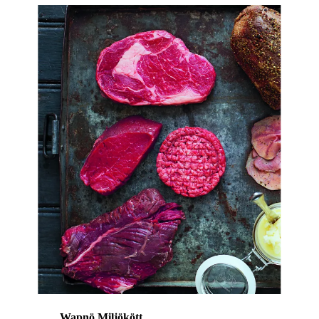
Wapnö
Miljökött