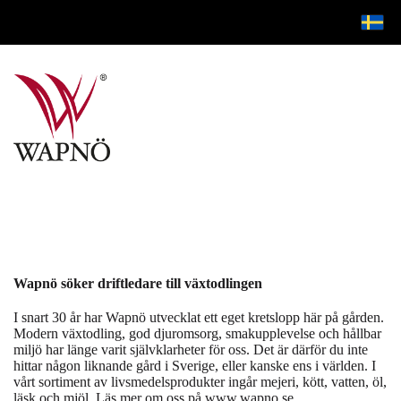
Wapnö söker driftledare till växtodlingen
I snart 30 år har Wapnö utvecklat ett eget kretslopp här på gården.
Modern växtodling, god djuromsorg, smakupplevelse och hållbar
miljö har länge varit självklarheter för oss. Det är därför du inte
hittar någon liknande gård i Sverige, eller kanske ens i världen. I
vårt sortiment av livsmedelsprodukter ingår mejeri, kött, vatten, öl,
läsk och mjöl. Läs mer om oss på
www.wapno.se