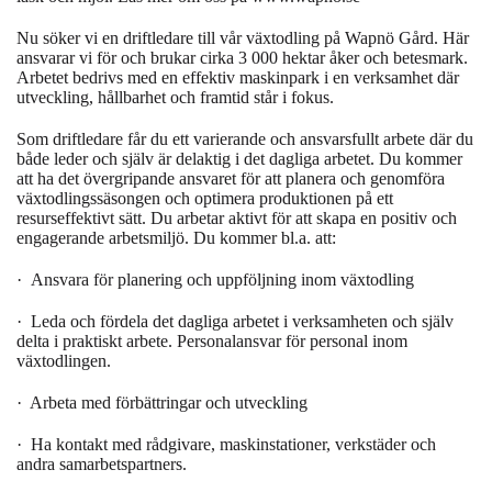
Nu söker vi en driftledare till vår växtodling på Wapnö Gård. Här
ansvarar vi för och brukar cirka 3 000 hektar åker och betesmark.
Arbetet bedrivs med en effektiv maskinpark i en verksamhet där
utveckling, hållbarhet och framtid står i fokus.
Som driftledare får du ett varierande och ansvarsfullt arbete där du
både leder och själv är delaktig i det dagliga arbetet. Du kommer
att ha det övergripande ansvaret för att planera och genomföra
växtodlingssäsongen och optimera produktionen på ett
resurseffektivt sätt. Du arbetar aktivt för att skapa en positiv och
engagerande arbetsmiljö. Du kommer bl.a. att:
·
Ansvara för planering och uppföljning inom växtodling
·
Leda och fördela det dagliga arbetet i verksamheten och själv
delta i praktiskt arbete. Personalansvar för personal inom
växtodlingen.
· Arbeta med förbättringar och utveckling
·
Ha kontakt med rådgivare, maskinstationer, verkstäder och
andra samarbetspartners.